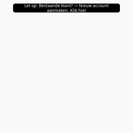
Let op: Bestaande klant? -> Nieuw account
aanmaken. Klik hier