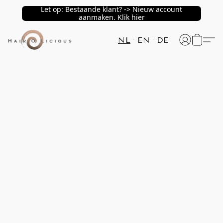
Let op: Bestaande klant? -> Nieuw account
aanmaken. Klik hier
NL
EN
DE