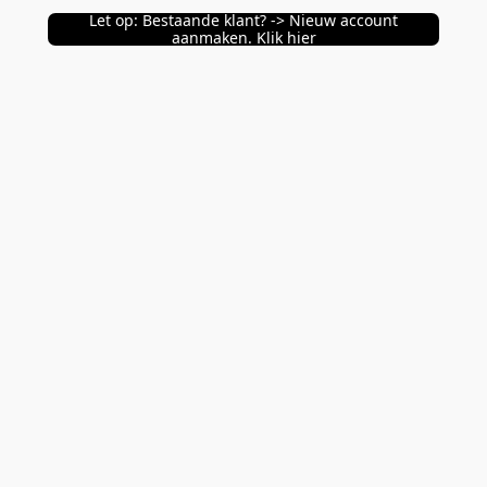
Let op: Bestaande klant? -> Nieuw account
aanmaken. Klik hier