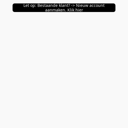
Let op: Bestaande klant? -> Nieuw account
aanmaken. Klik hier