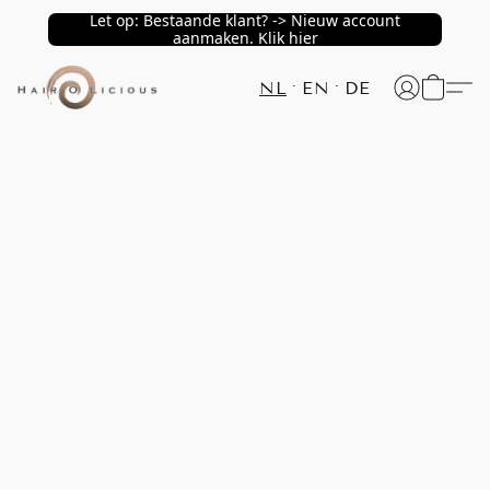
Let op: Bestaande klant? -> Nieuw account
aanmaken. Klik hier
NL
EN
DE