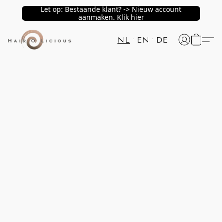
Let op: Bestaande klant? -> Nieuw account
aanmaken. Klik hier
NL
EN
DE