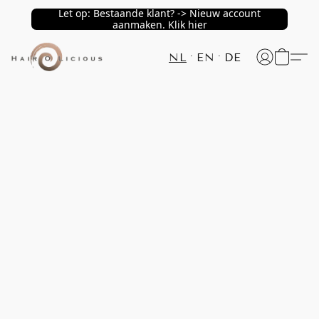
Let op: Bestaande klant? -> Nieuw account
aanmaken. Klik hier
NL
EN
DE