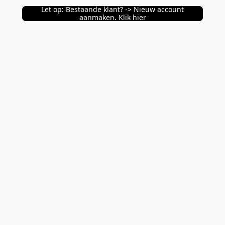
Let op: Bestaande klant? -> Nieuw account
aanmaken. Klik hier