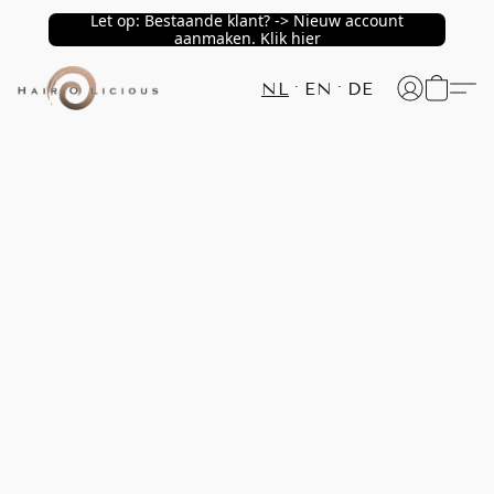
Let op: Bestaande klant? -> Nieuw account
aanmaken. Klik hier
NL
EN
DE