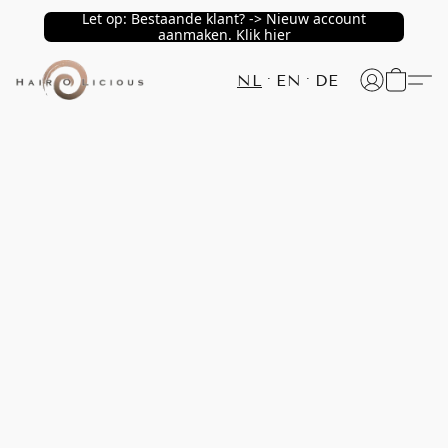
Let op: Bestaande klant? -> Nieuw account
aanmaken. Klik hier
NL
EN
DE