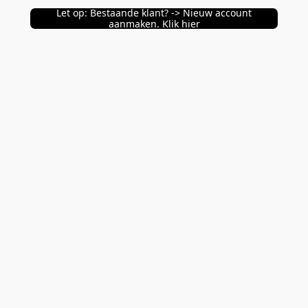
Let op: Bestaande klant? -> Nieuw account
aanmaken. Klik hier