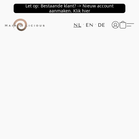
Let op: Bestaande klant? -> Nieuw account
aanmaken. Klik hier
NL
EN
DE