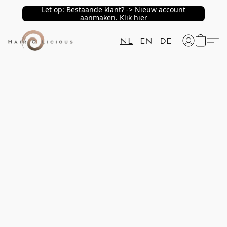
Let op: Bestaande klant? -> Nieuw account
aanmaken. Klik hier
NL
EN
DE