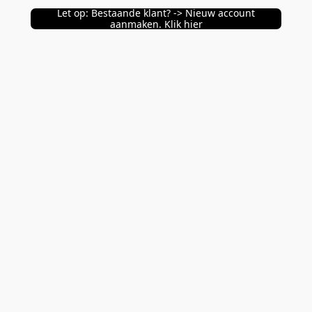
Let op: Bestaande klant? -> Nieuw account
aanmaken. Klik hier