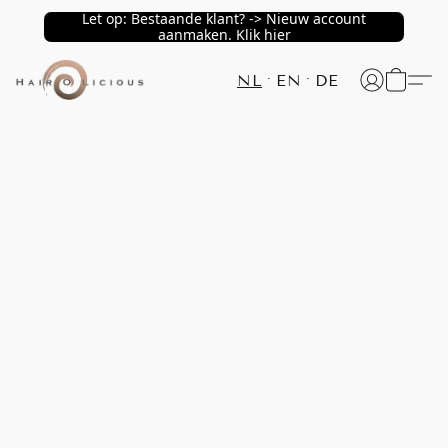
Let op: Bestaande klant? -> Nieuw account
aanmaken. Klik hier
NL
EN
DE