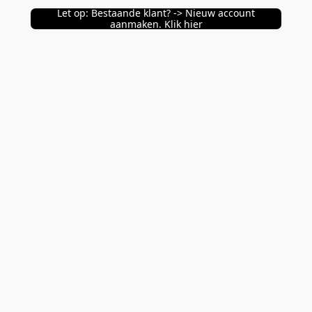
Let op: Bestaande klant? -> Nieuw account
aanmaken. Klik hier