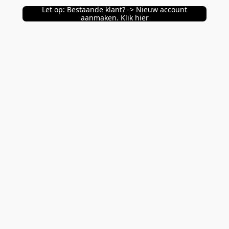
Let op: Bestaande klant? -> Nieuw account
aanmaken. Klik hier