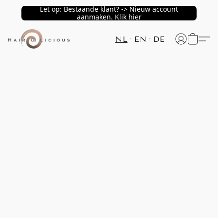
Let op: Bestaande klant? -> Nieuw account
aanmaken. Klik hier
NL
EN
DE