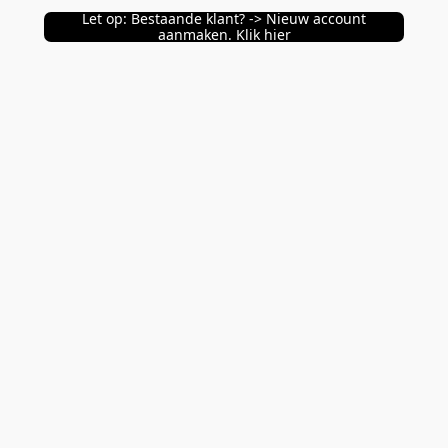
Let op: Bestaande klant? -> Nieuw account
aanmaken. Klik hier